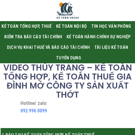
KẾ TOÁN TỔNG HỢP, THUẾ
KẾ TOÁN NỘI BỘ
TIN HỌC VĂN PHÒNG
KIỂM TRA BÁO CÁO TÀI CHÍNH
KẾ TOÁN HÀNH CHÍNH SỰ NGHIỆP
DỊCH VỤ KHAI THUẾ VÀ BÁO CÁO TÀI CHÍNH
TÀI LIỆU KẾ TOÁN
TUYỂN DỤNG
VIDEO THÙY TRANG – KẾ TOÁN
TỔNG HỢP, KẾ TOÁN THUẾ GIA
ĐÌNH MỞ CÔNG TY SẢN XUẤT
THỚT
Hotline/ zalo:
092 996 0099
I. ĐÀO TẠO KẾ TOÁN TỔNG HỢP, KẾ TOÁN THUẾ