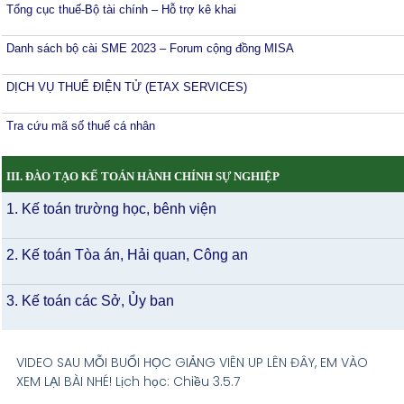
Tổng cục thuế-Bộ tài chính – Hỗ trợ kê khai
Danh sách bộ cài SME 2023 – Forum cộng đồng MISA
DỊCH VỤ THUẾ ĐIỆN TỬ (ETAX SERVICES)
Tra cứu mã số thuế cá nhân
III. ĐÀO TẠO KẾ TOÁN HÀNH CHÍNH SỰ NGHIỆP
1. Kế toán trường học, bênh viện
2. Kế toán Tòa án, Hải quan, Công an
3. Kế toán các Sở, Ủy ban
VIDEO SAU MỖI BUỔI HỌC GIẢNG VIÊN UP LÊN ĐÂY, EM VÀO
XEM LẠI BÀI NHÉ! Lịch học: Chiều 3.5.7