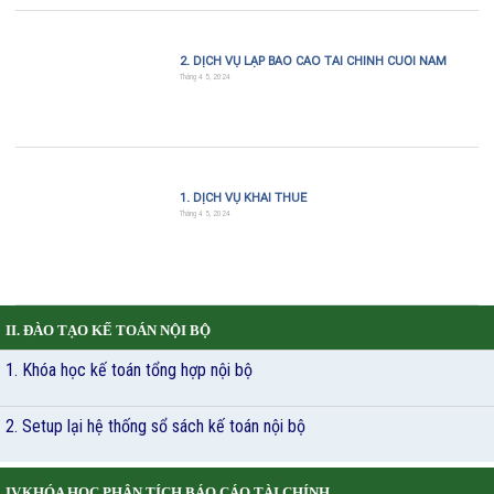
2. DỊCH VỤ LẬP BÁO CÁO TÀI CHÍNH CUỐI NĂM
Tháng 4 5, 2024
1. DỊCH VỤ KHAI THUẾ
Tháng 4 5, 2024
II. ĐÀO TẠO KẾ TOÁN NỘI BỘ
1. Khóa học kế toán tổng hợp nội bộ
2. Setup lại hệ thống sổ sách kế toán nội bộ
IV.KHÓA HỌC PHÂN TÍCH BÁO CÁO TÀI CHÍNH