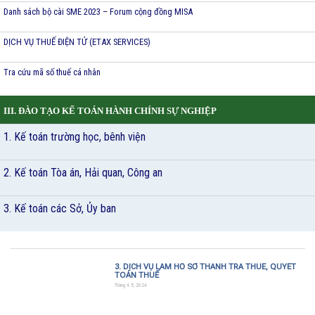
Danh sách bộ cài SME 2023 – Forum cộng đồng MISA
DỊCH VỤ THUẾ ĐIỆN TỬ (ETAX SERVICES)
Tra cứu mã số thuế cá nhân
III. ĐÀO TẠO KẾ TOÁN HÀNH CHÍNH SỰ NGHIỆP
1. Kế toán trường học, bênh viện
2. Kế toán Tòa án, Hải quan, Công an
3. Kế toán các Sở, Ủy ban
3. DỊCH VỤ LÀM HỒ SƠ THANH TRA THUẾ, QUYẾT
TOÁN THUẾ
Tháng 4 5, 2024