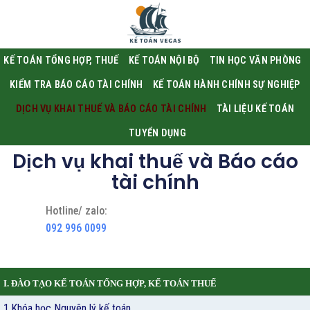
KẾ TOÁN TỔNG HỢP, THUẾ
KẾ TOÁN NỘI BỘ
TIN HỌC VĂN PHÒNG
KIỂM TRA BÁO CÁO TÀI CHÍNH
KẾ TOÁN HÀNH CHÍNH SỰ NGHIỆP
DỊCH VỤ KHAI THUẾ VÀ BÁO CÁO TÀI CHÍNH
TÀI LIỆU KẾ TOÁN
TUYỂN DỤNG
Dịch vụ khai thuế và Báo cáo
tài chính
Hotline/ zalo:
092 996 0099
I. ĐÀO TẠO KẾ TOÁN TỔNG HỢP, KẾ TOÁN THUẾ
1.Khóa học Nguyên lý kế toán