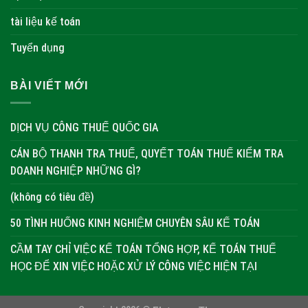
tài liệu kế toán
Tuyển dụng
BÀI VIẾT MỚI
DỊCH VỤ CÔNG THUẾ QUỐC GIA
CÁN BỘ THANH TRA THUẾ, QUYẾT TOÁN THUẾ KIỂM TRA
DOANH NGHIỆP NHỮNG GÌ?
(không có tiêu đề)
50 TÌNH HUỐNG KINH NGHIỆM CHUYÊN SÂU KẾ TOÁN
CẦM TAY CHỈ VIỆC KẾ TOÁN TỔNG HỢP, KẾ TOÁN THUẾ
HỌC ĐỂ XIN VIỆC HOẶC XỬ LÝ CÔNG VIỆC HIỆN TẠI