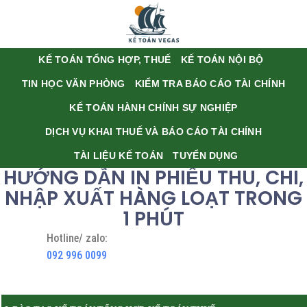
KẾ TOÁN TỔNG HỢP, THUẾ
KẾ TOÁN NỘI BỘ
TIN HỌC VĂN PHÒNG
KIỂM TRA BÁO CÁO TÀI CHÍNH
KẾ TOÁN HÀNH CHÍNH SỰ NGHIỆP
DỊCH VỤ KHAI THUẾ VÀ BÁO CÁO TÀI CHÍNH
TÀI LIỆU KẾ TOÁN
TUYỂN DỤNG
HƯỚNG DẪN IN PHIẾU THU, CHI,
NHẬP XUẤT HÀNG LOẠT TRONG
1 PHÚT
Hotline/ zalo:
092 996 0099