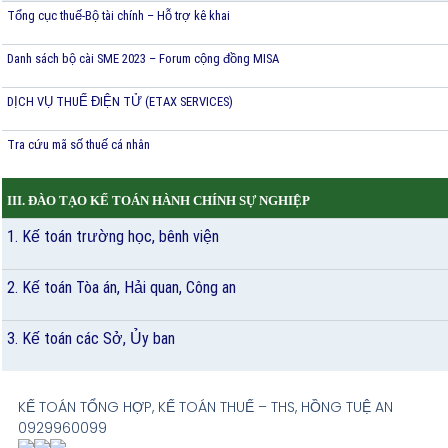
Tổng cục thuế-Bộ tài chính – Hỗ trợ kê khai
Danh sách bộ cài SME 2023 – Forum cộng đồng MISA
DỊCH VỤ THUẾ ĐIỆN TỬ (ETAX SERVICES)
Tra cứu mã số thuế cá nhân
III. ĐÀO TẠO KẾ TOÁN HÀNH CHÍNH SỰ NGHIỆP
1. Kế toán trường học, bênh viện
2. Kế toán Tòa án, Hải quan, Công an
3. Kế toán các Sở, Ủy ban
KẾ TOÁN TỔNG HỢP, KẾ TOÁN THUẾ – THS, HỒNG TUỆ AN
0929960099