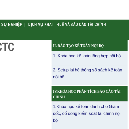
 SỰ NGHIỆP
DỊCH VỤ KHAI THUẾ VÀ BÁO CÁO TÀI CHÍNH
CTC
II. ĐÀO TẠO KẾ TOÁN NỘI BỘ
1. Khóa học kế toán tổng hợp nội bộ
2. Setup lại hệ thống sổ sách kế toán
nội bộ
IV.KHÓA HỌC PHÂN TÍCH BÁO CÁO TÀI
CHÍNH
1.Khóa học kế toán dành cho Giám
đốc, cổ đông kiểm soát tài chính nội
bộ