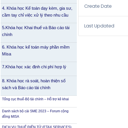
Create Date
4. Khóa học Kế toán dạy kèm, gia sư,
cầm tay chỉ việc xử lý theo nhu cầu
Last Updated
5.Khóa học Khai thuế và Báo cáo tài
chính
6. Khóa học kế toán máy phần mềm
Misa
7.Khóa học xác định chi phí hợp lý
8. Khóa học rà soát, hoàn thiện sổ
sách và Báo cáo tài chính
Tổng cục thuế-Bộ tài chính – Hỗ trợ kê khai
Danh sách bộ cài SME 2023 – Forum cộng
đồng MISA
DỊCH VỤ THUẾ ĐIỆN TỬ (ETAX SERVICES)