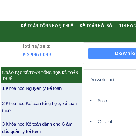
KẾ TOÁN TỔNG HỢP, THUẾ
KẾ TOÁN NỘI BỘ
TIN HỌC
Hotline/ zalo:
Downlo
092 996 0099
I. ĐÀO TẠO KẾ TOÁN TỔNG HỢP, KẾ TOÁN
Download
THUẾ
1.Khóa học Nguyên lý kế toán
File Size
2.Khóa học Kế toán tổng hợp, kế toán
thuế
File Count
3.Khóa học Kế toán dành cho Giám
đốc quản lý kế toán