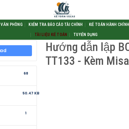
 VĂN PHÒNG
KIỂM TRA BÁO CÁO TÀI CHÍNH
KẾ TOÁN HÀNH CHÍNH
TÀI LIỆU KẾ TOÁN
TUYỂN DỤNG
Hướng dẫn lập B
ad
TT133 - Kèm Misa
68
50.47 KB
1