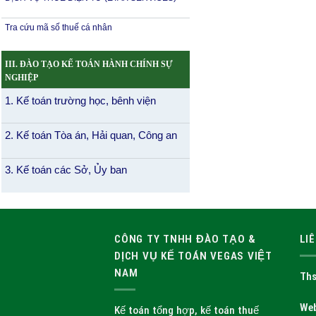
Tra cứu mã số thuế cá nhân
III. ĐÀO TẠO KẾ TOÁN HÀNH CHÍNH SỰ
NGHIỆP
1. Kế toán trường học, bênh viện
2. Kế toán Tòa án, Hải quan, Công an
3. Kế toán các Sở, Ủy ban
CÔNG TY TNHH ĐÀO TẠO &
LI
DỊCH VỤ KẾ TOÁN VEGAS VIỆT
NAM
Ths
Web
Kế toán tổng hợp, kế toán thuế