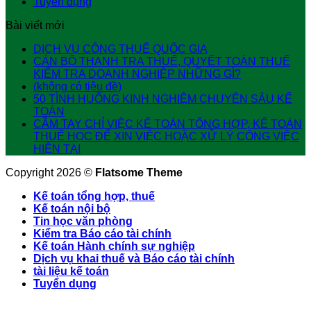
Tuyển dụng
Bài viết mới
DỊCH VỤ CÔNG THUẾ QUỐC GIA
CÁN BỘ THANH TRA THUẾ, QUYẾT TOÁN THUẾ
KIỂM TRA DOANH NGHIỆP NHỮNG GÌ?
(không có tiêu đề)
50 TÌNH HUỐNG KINH NGHIỆM CHUYÊN SÂU KẾ
TOÁN
CẦM TAY CHỈ VIỆC KẾ TOÁN TỔNG HỢP, KẾ TOÁN
THUẾ HỌC ĐỂ XIN VIỆC HOẶC XỬ LÝ CÔNG VIỆC
HIỆN TẠI
Copyright 2026 ©
Flatsome Theme
Kế toán tổng hợp, thuế
Kế toán nội bộ
Tin học văn phòng
Kiểm tra Báo cáo tài chính
Kế toán Hành chính sự nghiệp
Dịch vụ khai thuế và Báo cáo tài chính
tài liệu kế toán
Tuyển dụng