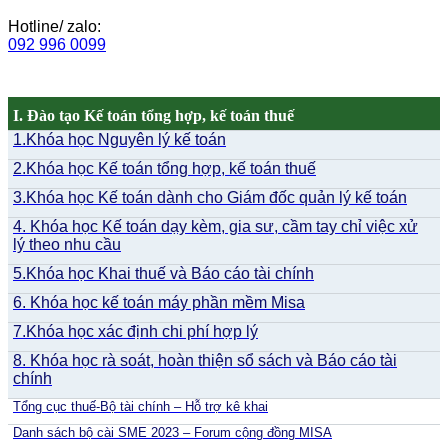
Hotline/ zalo:
092 996 0099
I. Đào tạo Kế toán tổng hợp, kế toán thuế
1.Khóa học Nguyên lý kế toán
2.Khóa học Kế toán tổng hợp, kế toán thuế
3.Khóa học Kế toán dành cho Giám đốc quản lý kế toán
4. Khóa học Kế toán dạy kèm, gia sư, cầm tay chỉ việc xử
lý theo nhu cầu
5.Khóa học Khai thuế và Báo cáo tài chính
6. Khóa học kế toán máy phần mềm Misa
7.Khóa học xác định chi phí hợp lý
8. Khóa học rà soát, hoàn thiện sổ sách và Báo cáo tài
chính
Tổng cục thuế-Bộ tài chính – Hỗ trợ kê khai
Danh sách bộ cài SME 2023 – Forum cộng đồng MISA