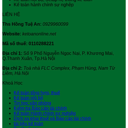
Kế toán hành chính sự nghệp
LIÊN HỆ
Ths Hồng Tuệ An:
0929960099
Website:
ketoanonline.net
Mã số thuế: 0110288221
Địa chỉ 1:
Số 9 Phố Nguyễn Ngọc Nại, P. Khương Mai,
Q.Thanh Xuân, Tp.Hà Nội
Địa chỉ 2:
Toà nhà FLC Complex, Phạm Hùng, Nam Từ
Liêm, Hà Nội
Khoá Học
Kế toán tổng hợp, thuế
Kế toán nội bộ
Tin học văn phòng
Kiểm tra Báo cáo tài chính
Kế toán Hành chính sự nghiệp
Dịch vụ khai thuế và Báo cáo tài chính
tài liệu kế toán