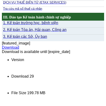
DỊCH VỤ THUẾ ĐIỆN TỬ (ETAX SERVICES)
Tra cứu mã số thuế cá nhân
III. Đào tạo Kế toán hành chính sự nghiệp
1. Kế toán trường học, bênh viện
2. Kế toán Tòa án, Hải quan, Công an
3. Kế toán các Sở, Ủy ban
[featured_image]
Download
Download is available until [expire_date]
Version
Download
29
File Size
199.78 MB