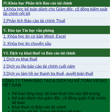
IV.Khóa học Phân tích Báo cáo tài chính
1.Khóa học kế toán dành cho Giám đốc, cổ đông kiểm soát
tài chính nội bộ
2.Phân tích Báo cáo tài chính Thuế
V. Đào tạo Tin học văn phòng
1. Khóa học tin cơ bản Word, Excel
2. Khóa học tin chuyên sâu
VI. Dịch vụ khai thuế và Báo cáo tài chính
1 Dịch vụ khai thuế
2 Dịch vụ lập báo cáo tài chính cuối năm
3 Dịch vụ làm hồ sơ thanh tra thuế, quyết toán thuế
CÔNG TY TNHH ĐÀO TẠO & DỊCH VỤ KẾ TOÁN VEGAS
VIỆT NAM
Kế toán tổng hợp, kế toán thuế cho mọi đối tượng
Kế toán dành cho giám đốc, cổ đông quản lí tài chính,
kế toán
Khai thuế và Báo cáo tài chính
Kế toán nội bộ, Setup hệ thống kế toán