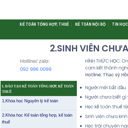
KẾ TOÁN TỔNG HỢP, THUẾ
KẾ TOÁN NỘI BỘ
TIN HỌC
2.SINH VIÊN CHƯ
HÌNH THỨC HỌC: Onl
Hotline/ zalo:
cam kết thành ngh
092 996 0099
Hotline: Thạc sỹ H
I. ĐÀO TẠO KẾ TOÁN TỔNG HỢP, KẾ TOÁN
Người mới bắt đầu
THUẾ
Người chưa biết gì 
1.Khóa học Nguyên lý kế toán
Học kế toán thuế từ
2.Khóa học Kế toán tổng hợp, kế toán
Sinh viên chưa kinh
thuế
Học trái chuyên ng