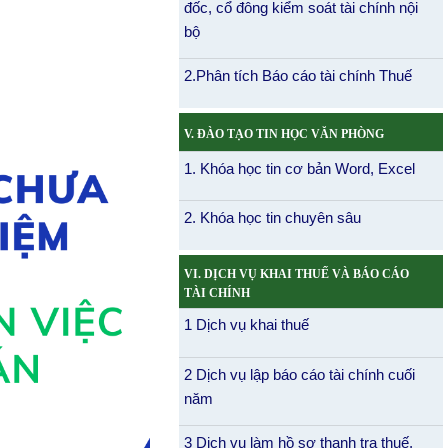
đốc, cổ đông kiểm soát tài chính nội
bộ
2.Phân tích Báo cáo tài chính Thuế
V. ĐÀO TẠO TIN HỌC VĂN PHÒNG
1. Khóa học tin cơ bản Word, Excel
2. Khóa học tin chuyên sâu
VI. DỊCH VỤ KHAI THUẾ VÀ BÁO CÁO
TÀI CHÍNH
1 Dịch vụ khai thuế
2 Dịch vụ lập báo cáo tài chính cuối
năm
3 Dịch vụ làm hồ sơ thanh tra thuế,