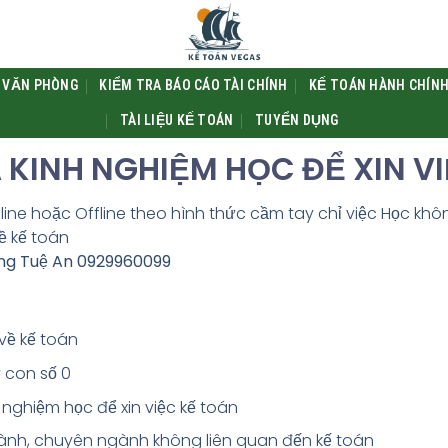
 VĂN PHÒNG
KIỂM TRA BÁO CÁO TÀI CHÍNH
KẾ TOÁN HÀNH CHÍNH
TÀI LIỆU KẾ TOÁN
TUYỂN DỤNG
A KINH NGHIỆM HỌC ĐỂ XIN V
ine hoặc Offline theo hình thức cầm tay chỉ việc Học khôn
ề kế toán
ồng Tuệ An 0929960099
về kế toán
 con số 0
 nghiệm học để xin việc kế toán
ành, chuyên ngành không liên quan đến kế toán