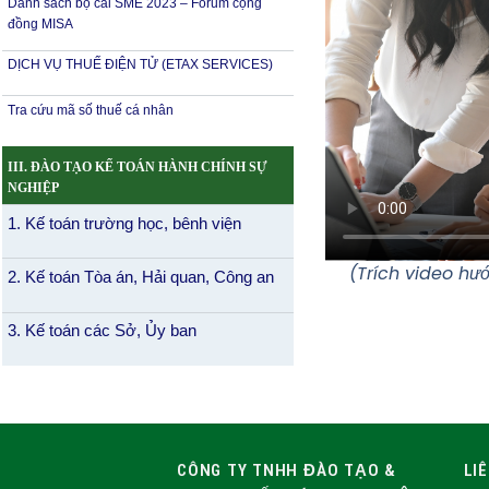
Danh sách bộ cài SME 2023 – Forum cộng
đồng MISA
DỊCH VỤ THUẾ ĐIỆN TỬ (ETAX SERVICES)
Tra cứu mã số thuế cá nhân
III. ĐÀO TẠO KẾ TOÁN HÀNH CHÍNH SỰ
NGHIỆP
1. Kế toán trường học, bênh viện
(Trích video hư
2. Kế toán Tòa án, Hải quan, Công an
3. Kế toán các Sở, Ủy ban
CÔNG TY TNHH ĐÀO TẠO &
LI