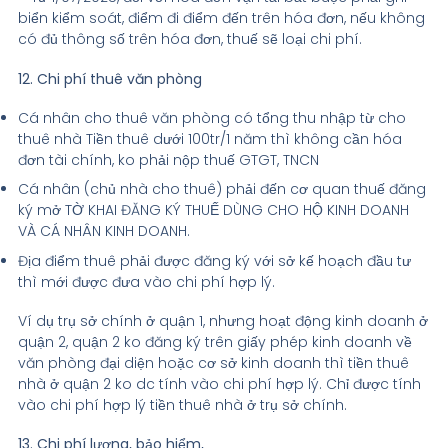
biển kiểm soát, điểm đi điểm đến trên hóa đơn, nếu không
có đủ thông số trên hóa đơn, thuế sẽ loại chi phí.
12. Chi phí thuê văn phòng
Cá nhân cho thuê văn phòng có tổng thu nhập từ cho
thuê nhà Tiền thuê dưới 100tr/1 năm thì không cần hóa
đơn tài chính, ko phải nộp thuế GTGT, TNCN
Cá nhân (chủ nhà cho thuê) phải đến cơ quan thuế đăng
ký mở TỜ KHAI ĐĂNG KÝ THUẾ DÙNG CHO HỘ KINH DOANH
VÀ CÁ NHÂN KINH DOANH.
Địa điểm thuê phải được đăng ký với sở kế hoạch đầu tư
thì mới được đưa vào chi phí hợp lý.
Ví dụ trụ sở chính ở quận 1, nhưng hoạt động kinh doanh ở
quận 2, quận 2 ko đăng ký trên giấy phép kinh doanh về
văn phòng đại diện hoặc cơ sở kinh doanh thì tiền thuê
nhà ở quận 2 ko dc tính vào chi phí hợp lý. Chỉ được tính
vào chi phí hợp lý tiền thuê nhà ở trụ sở chính.
13. Chi phí lương, bảo hiểm,