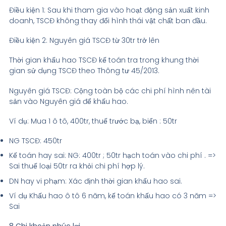
Điều kiện 1: Sau khi tham gia vào hoạt động sản xuất kinh
doanh, TSCĐ không thay đổi hình thái vật chất ban đầu.
Điều kiện 2: Nguyên giá TSCĐ từ 30tr trở lên
Thời gian khấu hao TSCĐ kế toán tra trong khung thời
gian sử dụng TSCĐ theo Thông tư 45/2013.
Nguyên giá TSCĐ: Cộng toàn bộ các chi phí hình nên tài
sản vào Nguyên giá để khấu hao.
Ví dụ: Mua 1 ô tô, 400tr, thuế trước bạ, biển : 50tr
NG TSCĐ: 450tr
Kế toán hay sai: NG: 400tr ; 50tr hạch toán vào chi phí . =>
Sai thuế loại 50tr ra khỏi chi phí hợp lý.
DN hay vi phạm: Xác định thời gian khấu hao sai.
Ví dụ Khấu hao ô tô 6 năm, kế toán khấu hao có 3 năm =>
Sai