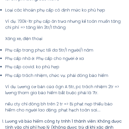
Loại các khoản phụ cấp có định mức ko phù hợp
Ví dụ: 730k-1tr phụ cấp ăn trưa nhưng kế toán muốn tăng
chi phí => tăng lên 3tr/1 tháng
Xăng xe, điện thoại
Phụ cấp trang phục tối đa 5tr/1 người/1 năm
Phụ cấp nhà ở: Phụ cấp cho người ở xa
Phụ cấp covid: ko phù hợp
Phụ cấp trách nhiệm, chức vụ: phải đóng bảo hiểm
Ví dụ: Lương cơ bản của ôgn A 5tr, pc trách nhiệm 2tr =>
lương tham gia bảo hiểm bắt buộc phải là 7tr.
nếu cty chỉ đóng bh trên 2 tr => Bị phạt nọp thiếu bảo
hiểm cho người lao động. phạt hạch toán sai….
Lương và bảo hiểm công ty tnhh 1 thành viên: Không được
tính vào chi phí hợp lý (Không được trừ đi khi xác định