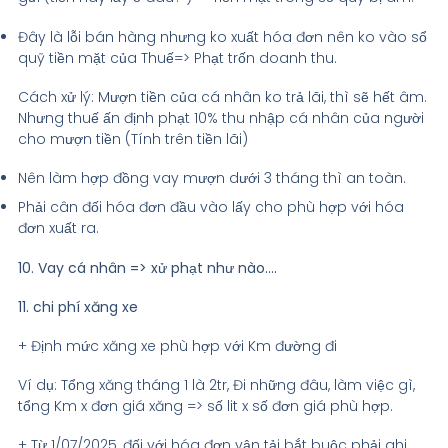
Đây là lỗi bán hàng nhưng ko xuất hóa đơn nên ko vào sổ
quỹ tiền mặt của Thuế=> Phạt trốn doanh thu.
Cách xử lý: Mượn tiền của cá nhân ko trả lãi, thì sẽ hết âm.
Nhưng thuế ấn định phạt 10% thu nhập cá nhân của người
cho mượn tiền (Tính trên tiền lãi)
Nên làm hợp đồng vay mượn dưới 3 tháng thì an toàn.
Phải cân đối hóa đơn đầu vào lấy cho phù hợp với hóa
đơn xuất ra.
10. Vay cá nhân => xử phạt như nào….
11. chi phí xăng xe
+ Định mức xăng xe phù hợp với Km đường đi
Ví dụ: Tổng xăng tháng 1 là 2tr, Đi những đâu, làm việc gì,
tổng Km x đơn giá xăng => số lit x số đơn giá phù hợp.
+ Từ 1/07/2025, đối với hóa đơn vận tải bắt buộc phải ghi