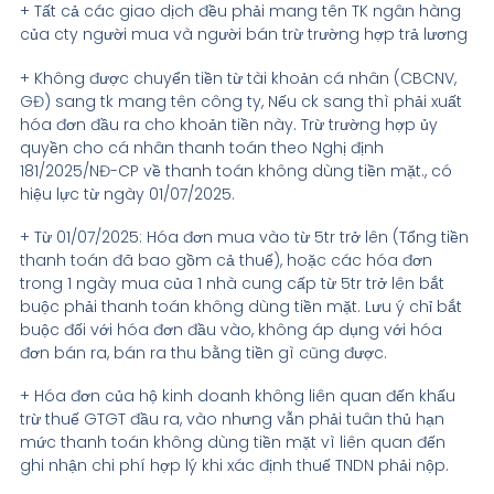
+ Tất cả các giao dịch đều phải mang tên TK ngân hàng
của cty người mua và người bán trừ trường hợp trả lương
+ Không được chuyển tiền từ tài khoản cá nhân (CBCNV,
GĐ) sang tk mang tên công ty, Nếu ck sang thì phải xuất
hóa đơn đầu ra cho khoản tiền này. Trừ trường hợp ủy
quyền cho cá nhân thanh toán theo Nghị định
181/2025/NĐ-CP về thanh toán không dùng tiền mặt., có
hiệu lực từ ngày 01/07/2025.
+ Từ 01/07/2025: Hóa đơn mua vào từ 5tr trở lên (Tổng tiền
thanh toán đã bao gồm cả thuế), hoặc các hóa đơn
trong 1 ngày mua của 1 nhà cung cấp từ 5tr trở lên bắt
buộc phải thanh toán không dùng tiền mặt. Lưu ý chỉ bắt
buộc đối với hóa đơn đầu vào, không áp dụng với hóa
đơn bán ra, bán ra thu bằng tiền gì cũng được.
+ Hóa đơn của hộ kinh doanh không liên quan đến khấu
trừ thuế GTGT đầu ra, vào nhưng vẫn phải tuân thủ hạn
mức thanh toán không dùng tiền mặt vì liên quan đến
ghi nhận chi phí hợp lý khi xác định thuế TNDN phải nộp.