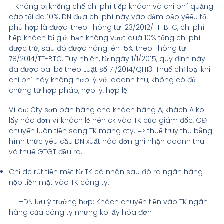
+ Không bị khống chế chi phí tiếp khách và chi phí quảng
cáo tối đa 10%, DN đưa chi phí này vào đảm bảo yếếu tố
phù hợp là được. theo Thông tư 123/2012/TT-BTC, chi phí
tiếp khách bị giới hạn không vượt quá 10% tổng chi phí
được trừ, sau đó được nâng lên 15% theo Thông tư
78/2014/TT-BTC. Tuy nhiên, từ ngày 1/1/2015, quy định này
đã được bãi bỏ theo Luật số 71/2014/QH13. Thuế chỉ loại khi
chi phí này không hợp lý với doanh thu, không có đủ
chứng từ hợp pháp, hợp lý, hợp lệ.
Ví dụ: Cty sơn bán hàng cho khách hàng A, khách A ko
lấy hóa đơn vì khách lẻ nên ck vào TK của giám đốc, GĐ
chuyển luôn tiền sang TK mang cty. => thuế truy thu bằng
hình thức yêu cầu DN xuất hóa đơn ghi nhận doanh thu
và thuế GTGT đầu ra.
Chỉ dc rút tiền mặt từ TK cá nhân sau đó ra ngân hàng
nộp tiền mặt vào TK công ty.
+DN lưu ý trường hợp: Khách chuyển tiền vào TK ngân
hàng của công ty nhưng ko lấy hóa đơn