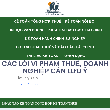
KẾ TOÁN TỔNG HỢP, THUẾ
KẾ TOÁN NỘI BỘ
TIN HỌC VĂN PHÒNG
KIỂM TRA BÁO CÁO TÀI CHÍNH
KẾ TOÁN HÀNH CHÍNH SỰ NGHIỆP
DỊCH VỤ KHAI THUẾ VÀ BÁO CÁO TÀI CHÍNH
TÀI LIỆU KẾ TOÁN
TUYỂN DỤNG
CÁC LỖI VI PHẠM THUẾ, DOANH
NGHIỆP CẦN LƯU Ý
Hotline/ zalo:
092 996 0099
I. ĐÀO TẠO KẾ TOÁN TỔNG HỢP, KẾ TOÁN THUẾ