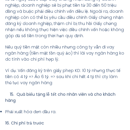
nghiệp, doanh nghiệp sẽ bị phạt tiền từ 30 đến 50 triệu
đồng và buộc phải điều chỉnh vốn điều lệ. Ngoài ra, doanh
nghiệp còn có thể bị yêu cầu điều chỉnh Giấy chứng nhận
đăng ký doanh nghiệp, thậm chí bị thu hồi Giấy chứng
nhận nếu không thực hiện việc điều chỉnh vốn hoặc không
góp đủ số tiền trong thời hạn quy định.
Nếu quỹ tiền mặt còn nhiều nhưng công ty vẫn đi vay
ngân hàng (tiền mặt tồn quỹ ảo) thì lãi vay ngân hàng ko
dc tính vào chi phí hợp lý.
Ví dụ: Vốn đăng ký trên giấy phep KD: 10 tỷ nhưng thực tế
tiền có 4 tỷ => Ảo 6 tỷ. => sau khi chi hết 4 tỷ thì cty làm
thủ tục vay ngân hàng
15. Quà biếu tặng lễ tết cho nhân viên và cho khách
hàng
Phải xuất hóa đơn đầu ra.
16. Chi phí trả trước