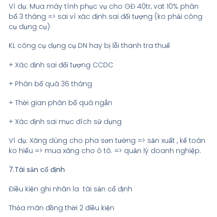
Ví dụ: Mua máy tính phục vụ cho GĐ 40tr, vat 10% phân
bổ 3 tháng => sai vì xác định sai đối tượng (ko phải công
cụ dụng cụ)
KL công cụ dụng cụ DN hay bị lỗi thanh tra thuế
+ Xác định sai đối tượng CCDC
+ Phân bổ quá 36 tháng
+ Thời gian phân bổ quá ngắn
+ Xác định sai mục đích sử dụng
Ví dụ: Xăng dùng cho pha sơn tường => sản xuất , kế toán
ko hiểu => mua xăng cho ô tô. => quản lý doanh nghiệp.
7.Tài sản cố định
Điều kiện ghi nhân la tài sản cố định
Thỏa mãn đồng thời 2 điều kiện