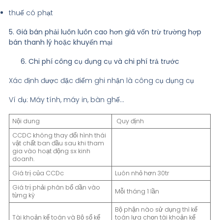
thuế có phạt
5. Giá bán phải luôn luôn cao hơn giá vốn trừ trường hợp
bán thanh lý hoặc khuyến mại
6. Chi phí công cụ dụng cụ và chi phí trả trước
Xác định được đặc điểm ghi nhận là công cụ dụng cụ
Ví dụ: Máy tính, máy in, bàn ghế…
Nội dung
Quy định
CCDC không thay đổi hình thái
vật chất ban đầu sau khi tham
gia vào hoạt động sx kinh
doanh.
Giá trị của CCDc
Luôn nhỏ hơn 30tr
Giá trị phải phân bổ dần vào
Mỗi tháng 1 lần
từng kỳ
Bộ phận nào sử dụng thì kế
Tài khoản kế toán và Bộ sổ kế
toán lựa chọn tài khoản kế