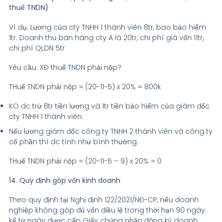
thuế TNDN)
Ví dụ: Lương của cty TNHH 1 thành viên 8tr, bao bảo hiểm
1tr. Doanh thu bán hàng cty A là 20tr, chi phí giá vốn 11tr,
chi phí QLDN 5tr
Yêu cầu: XĐ thuế TNDN phải nộp?
THuế TNDN phải nộp = (20-11-5) x 20% = 800k
KO dc trừ 8tr tiền lương và 1tr tiền bảo hiểm của giám đốc
cty TNHH 1 thành viên.
Nếu lương giám đốc công ty TNHH 2 thành viên và công ty
cổ phần thì dc tính như bình thường.
THuế TNDN phải nộp = (20-11-5 – 9) x 20% = 0
14. Quy định góp vốn kinh doanh
Theo quy định tại Nghị định 122/2021/NĐ-CP, nếu doanh
nghiệp không góp đủ vốn điều lệ trong thời hạn 90 ngày
kể từ ngày được cấp Giấy chứng nhận đăng ký doanh