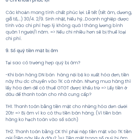
8 Chi khoản phúc lợi
Các khoản mang tính chất phúc lợi: Lễ tết (tết âm, dương,
giỗ tổ,…) 30/4. 2/9. Sinh nhật, hiếu hỷ…Doanh nghiệp được
tính vào chi phí hợp lý không quá 1 tháng lương bình
quân 1 người/1 năm. => Nếu chi nhiều hơn sẽ bị thuế loại
chi phí.
9. Sổ quỹ tiền mặt bị âm
Tại sao có trường hợp quỹ bị âm?
-Khi bán hàng DN bán hàng nội bộ ko xuất hóa đơn, tiền
này thu dc chuyển vào TK cá nhân. Nhưng mua hàng thì
lấy hóa đơn để có thuế GTGT được khấu trừ => Lấy tiền ở
đâu để thanh toán cho nhà cung cấp?
TH1: Thanh toán bằng tiền mặt cho những hóa đơn dưới
20tr => Bị âm vì ko có thu tiền bán hàng. (Vì tiền bán
hàng ko hạch toán vào sổ sách)
TH2: Thanh toán bằng CK thì phải nộp tiền mặt vào TK tiền
gửi (tiền này lấy ở đâu? )=> Tiền mặt trong sổ quỹ bị âm.