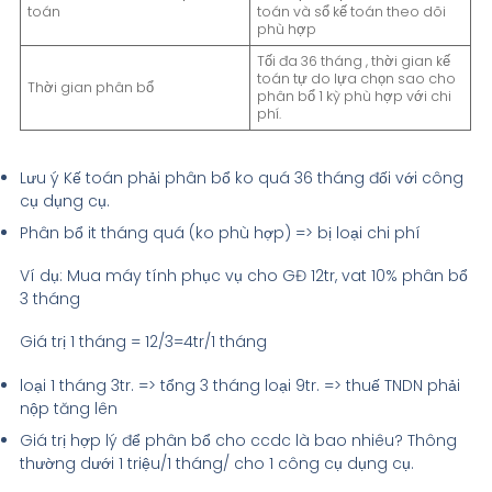
toán
toán và sổ kế toán theo dõi
phù hợp
Tối đa 36 tháng , thời gian kế
toán tự do lựa chọn sao cho
Thời gian phân bổ
phân bổ 1 kỳ phù hợp với chi
phí.
Lưu ý Kế toán phải phân bổ ko quá 36 tháng đối với công
cụ dụng cụ.
Phân bổ it tháng quá (ko phù hợp) => bị loại chi phí
Ví dụ: Mua máy tính phục vụ cho GĐ 12tr, vat 10% phân bổ
3 tháng
Giá trị 1 tháng = 12/3=4tr/1 tháng
loại 1 tháng 3tr. => tổng 3 tháng loại 9tr. => thuế TNDN phải
nộp tăng lên
Giá trị hợp lý để phân bổ cho ccdc là bao nhiêu? Thông
thường dưới 1 triệu/1 tháng/ cho 1 công cụ dụng cụ.