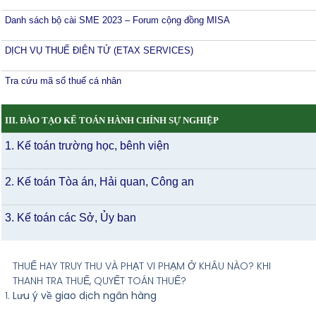
Danh sách bộ cài SME 2023 – Forum cộng đồng MISA
DỊCH VỤ THUẾ ĐIỆN TỬ (ETAX SERVICES)
Tra cứu mã số thuế cá nhân
III. ĐÀO TẠO KẾ TOÁN HÀNH CHÍNH SỰ NGHIỆP
1. Kế toán trường học, bênh viện
2. Kế toán Tòa án, Hải quan, Công an
3. Kế toán các Sở, Ủy ban
THUẾ HAY TRUY THU VÀ PHẠT VI PHẠM Ở KHÂU NÀO? KHI
THANH TRA THUẾ, QUYẾT TOÁN THUẾ?
Lưu ý về giao dịch ngân hàng