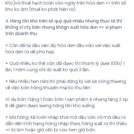
kho)và thuế hạch toán vào ngày trên hóa đơn => trên sổ
kho ko âm (thuế ko phát hiện ra)
4.
Hàng tồn kho trên sổ quỹ quá nhiều nhưng thực tế thì
không vì cty bán nhưng khôgn xuất hóa đơn => vi phạm
trốn doanh thu
+ Cân đối từ đầu việc lấy hóa đơn đầu vào với việc xuất
hóa đơn ra để phù hợp.
+ Quá nhiều ko thể cân đối được thì thanh lý dưới 100tr/ 1
lần, 1 năm cũng chỉ dc xuất ko quá 3 lần.
+ Nếu nhiều hơn nữa thì phải đăng ký với sở công thương
về việc bán hàng khuyến mại ko thu tiền
Ví dụ bán 1 tặng 1 hoặc bán 1 sản phẩm A nhưng tặng 2 sp
B để giảm được lương hàng tồn kho xuống.
+ Mã hàng: Kế toán nhập khai mã đầu vào và mã đầu ra
dẫn đến tình trạng hàng nhập thừa, hàng xuất ra thì thiếu
=> bị âm hoặc giá vốn bị cao hơn giá bán.