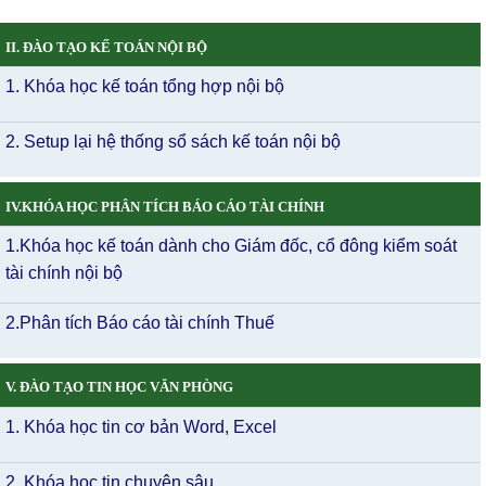
II. ĐÀO TẠO KẾ TOÁN NỘI BỘ
1. Khóa học kế toán tổng hợp nội bộ
2. Setup lại hệ thống sổ sách kế toán nội bộ
IV.KHÓA HỌC PHÂN TÍCH BÁO CÁO TÀI CHÍNH
1.Khóa học kế toán dành cho Giám đốc, cổ đông kiểm soát
tài chính nội bộ
2.Phân tích Báo cáo tài chính Thuế
V. ĐÀO TẠO TIN HỌC VĂN PHÒNG
1. Khóa học tin cơ bản Word, Excel
2. Khóa học tin chuyên sâu