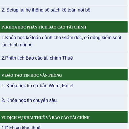
2. Setup lại hệ thống sổ sách kế toán nội bộ
IV.KHÓA HỌC PHÂN TÍCH BÁO CÁO TÀI CHÍNH
1.Khóa học kế toán dành cho Giám đốc, cổ đông kiểm soát
tài chính nội bộ
2.Phân tích Báo cáo tài chính Thuế
V. ĐÀO TẠO TIN HỌC VĂN PHÒNG
1. Khóa học tin cơ bản Word, Excel
2. Khóa học tin chuyên sâu
VI. DỊCH VỤ KHAI THUẾ VÀ BÁO CÁO TÀI CHÍNH
1 Dịch vụ khai thuế