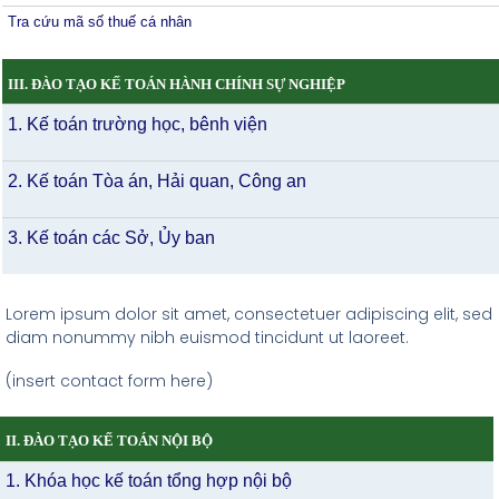
Tra cứu mã số thuế cá nhân
III. ĐÀO TẠO KẾ TOÁN HÀNH CHÍNH SỰ NGHIỆP
1. Kế toán trường học, bênh viện
2. Kế toán Tòa án, Hải quan, Công an
3. Kế toán các Sở, Ủy ban
Lorem ipsum dolor sit amet, consectetuer adipiscing elit, sed
diam nonummy nibh euismod tincidunt ut laoreet.
(insert contact form here)
II. ĐÀO TẠO KẾ TOÁN NỘI BỘ
1. Khóa học kế toán tổng hợp nội bộ