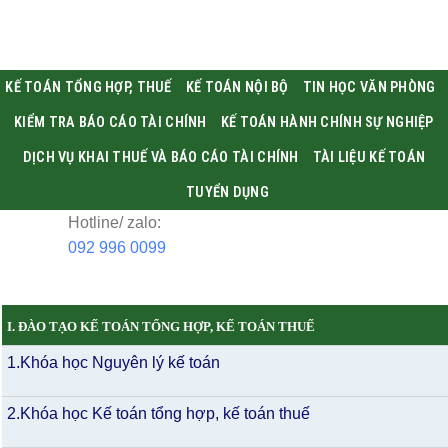
KẾ TOÁN TỔNG HỢP, THUẾ
KẾ TOÁN NỘI BỘ
TIN HỌC VĂN PHÒNG
KIỂM TRA BÁO CÁO TÀI CHÍNH
KẾ TOÁN HÀNH CHÍNH SỰ NGHIỆP
DỊCH VỤ KHAI THUẾ VÀ BÁO CÁO TÀI CHÍNH
TÀI LIỆU KẾ TOÁN
TUYỂN DỤNG
Hotline/ zalo:
092 996 0099
I. ĐÀO TẠO KẾ TOÁN TỔNG HỢP, KẾ TOÁN THUẾ
1.Khóa học Nguyên lý kế toán
2.Khóa học Kế toán tổng hợp, kế toán thuế